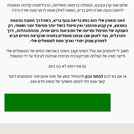
שלום שמי קרן עקיבא, מטפלת ברפואה משלימה, הרבליסטית קלינית ומאמנת 
לתזונה נכונה ואורח חיים בריא, נשואה לאילן ואמא לרועי נועה שירה ודביר.
האני מאמין שלי הוא נפש בריאה בגוף בריא, כשהדרך הטובה נמצאת 
באמצע, אין קבוע מהזמני ואין טיפול כושל יותר מטיפול זמני ושטחי, רק 
העמקה של הטיפול ופריטה של המציאות היום יומית, מההתנהלות, דרך 
ההרגלים, ועד לאופן שבו אנחנו מטפלים בחוויה שנקראת החיים תביא 
לפתרון עמוק יסודי וארוך טווח למטופלים שלי.  
חשוב לי להתאים את גודל השינוי וקצב השינוי באורחות החיים של המטופלים שלי 
ולייצר חוויה של הצלחה סובייקטיבית פנימית שניתנת לעיכול על ידי המטופל.
גם את רומא לא בנו ביום.
אז אם בא לכם
 לבחור נכון
 ולהתחיל מסע של שינוי אתם יותר ממוזמנים ליצור 
קשר ונצא יחד למסע משותף של משהו חדש וטוב.