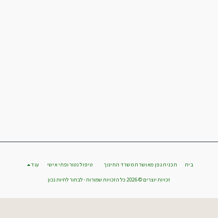
בית
תכנית גפן מאושרת משרד החינוך
טיפול נטורופתי אישי
עוד
זכויות יוצרים © 2026 כל הזכויות שמורות -
לבחור לחיות נכון